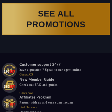
SEE ALL
PROMOTIONS
Customer support 24/7
have a question ? Speak to our agent online
Contact CS
New Member Guide
Check out FAQ and guides
Check now
Affiliates Program
Partner with us and earn some income!
Find Out more