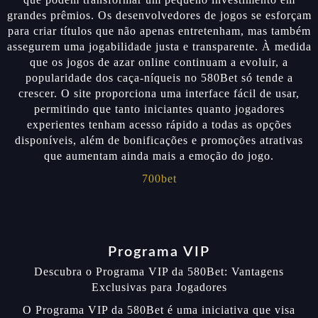
grandes prêmios. Os desenvolvedores de jogos se esforçam
para criar títulos que não apenas entretenham, mas também
assegurem uma jogabilidade justa e transparente. À medida
que os jogos de azar online continuam a evoluir, a
popularidade dos caça-níqueis no 580Bet só tende a
crescer. O site proporciona uma interface fácil de usar,
permitindo que tanto iniciantes quanto jogadores
experientes tenham acesso rápido a todas as opções
disponíveis, além de bonificações e promoções atrativas
que aumentam ainda mais a emoção do jogo.
700bet
Programa VIP
Descubra o Programa VIP da 580Bet: Vantagens
Exclusivas para Jogadores
O Programa VIP da 580Bet é uma iniciativa que visa