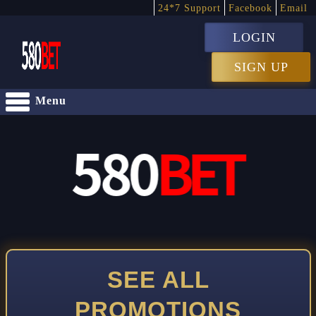
24*7 Support
Facebook
Email
LOGIN
SIGN UP
Menu
SEE ALL
PROMOTIONS