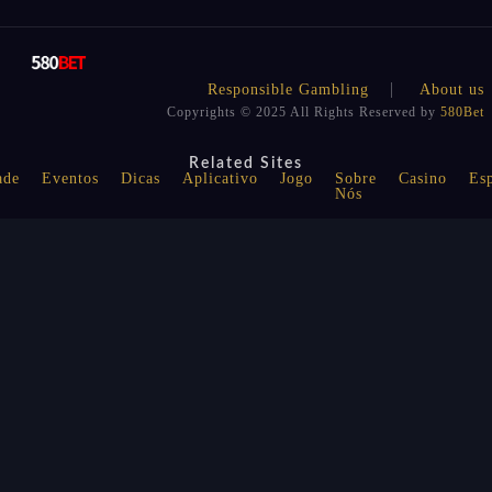
Responsible Gambling
About us
Copyrights © 2025 All Rights Reserved by
580Bet
Related Sites
ade
Eventos
Dicas
Aplicativo
Jogo
Sobre
Casino
Esp
Nós